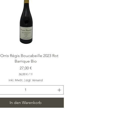
L
i
t
e
r
Schnellansicht
 Orris Régis Boucabeille 2023 Rot
Barrique Bio
Preis
27,00 €
36,00 €
/
1l
3
inkl. MwSt.
|
zzgl. Versand
6
,
0
0
In den Warenkorb
€
p
r