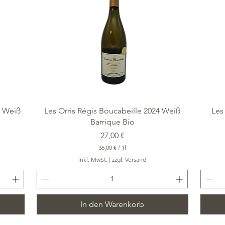
L
i
t
e
r
Schnellansicht
5 Weiß
Les Orris Régis Boucabeille 2024 Weiß
Les
Barrique Bio
Preis
27,00 €
36,00 €
/
1l
3
inkl. MwSt.
|
zzgl. Versand
6
,
0
0
In den Warenkorb
€
p
r