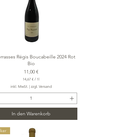
e
r
Schnellansicht
errasses Régis Boucabeille 2024 Rot
Bio
Preis
11,00 €
14,67 €
/
1l
1
inkl. MwSt.
|
zzgl. Versand
4
,
6
7
In den Warenkorb
€
p
r
o
rker
1