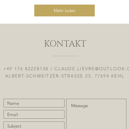
o
1
Mehr laden
L
i
t
e
r
KONTAKT
: +49 176 82228138 /
CLAUDE.LIEVRE@OUTLOOK
ALBERT-SCHWEITZER-STRASSE 23, 77694 KEHL