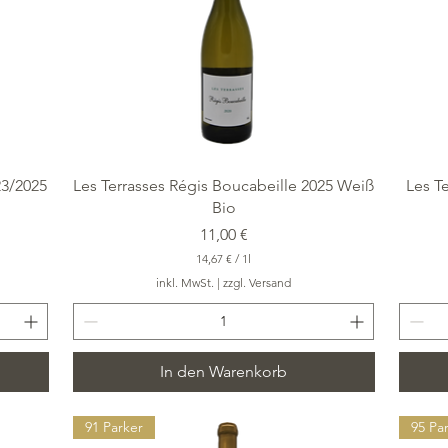
e
r
Schnellansicht
23/2025
Les Terrasses Régis Boucabeille 2025 Weiß
Les T
Bio
Preis
11,00 €
14,67 €
/
1l
1
inkl. MwSt.
|
zzgl. Versand
4
,
6
7
In den Warenkorb
€
p
r
o
91 Parker
95 Pa
1