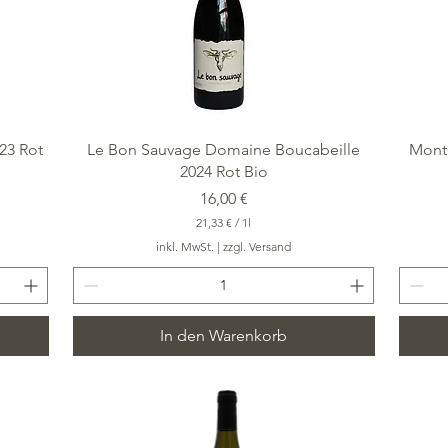
Schnellansicht
23 Rot
Le Bon Sauvage Domaine Boucabeille
Mont
2024 Rot Bio
Preis
16,00 €
21,33 €
/
1l
2
inkl. MwSt.
|
zzgl. Versand
1
,
3
3
In den Warenkorb
€
p
r
o
1
L
i
t