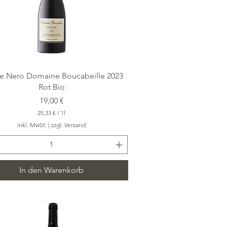
Schnellansicht
e Nero Domaine Boucabeille 2023
Rot Bio
Preis
19,00 €
25,33 €
/
1l
2
inkl. MwSt.
|
zzgl. Versand
5
,
3
3
In den Warenkorb
€
p
r
o
1
L
i
t