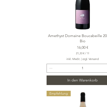
Schnellansicht
Amethyst Domaine Boucabeille 20
Bio
Preis
16,00 €
21,33 €
/
1l
2
inkl. MwSt.
|
zzgl. Versand
1
,
3
3
In den Warenkorb
€
p
r
o
Empfehlung
1
L
i
t